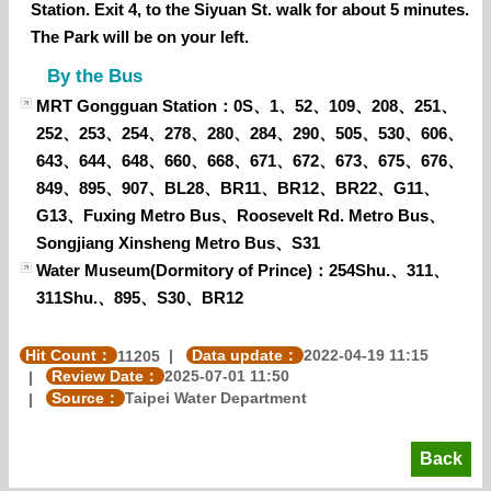
Station. Exit 4, to the Siyuan St. walk for about 5 minutes.
The Park will be on your left.
By the Bus
MRT Gongguan Station：0S、1、52、109、208、251、
252、253、254、278、280、284、290、505、530、606、
643、644、648、660、668、671、672、673、675、676、
849、895、907、BL28、BR11、BR12、BR22、G11、
G13、
Fuxing Metro Bus
、
Roosevelt Rd. Metro Bus
、
Songjiang Xinsheng Metro Bus
、S31
Water Museum(Dormitory of Prince)：254Shu.、311、
311Shu.、895、S30、BR12
Hit Count：
Data update：
2022-04-19 11:15
11205
Review Date：
2025-07-01 11:50
Source：
Taipei Water Department
Back